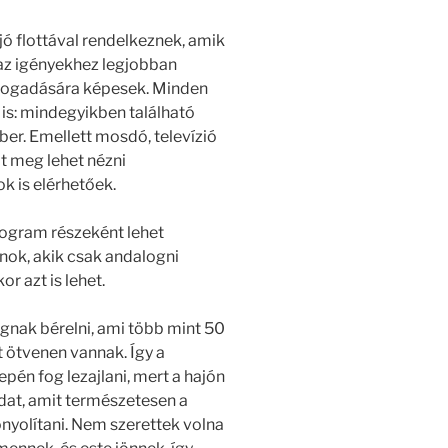
ó flottával rendelkeznek, amik
 az igényekhez legjobban
 befogadására képesek. Minden
is: mindegyikben található
mber. Emellett mosdó, televízió
át meg lehet nézni
k is elérhetőek.
rogram részeként lehet
nok, akik csak andalogni
r azt is lehet.
gnak bérelni, ami több mint 50
 ötvenen vannak. Így a
pén fog lezajlani, mert a hajón
dat, amit természetesen a
onyolítani. Nem szerettek volna