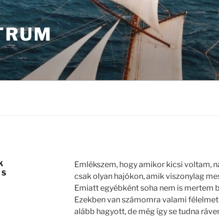
TRUM
K
Emlékszem, hogy amikor kicsi voltam, n
IS
csak olyan hajókon, amik viszonylag mess
Emiatt egyébként soha nem is mertem be
Ezekben van számomra valami félelmetes
alább hagyott, de még így se tudna ráve