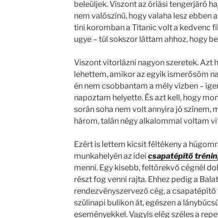
beleüljek. Viszont az óriási tengerjáró h
nem valószínű, hogy valaha lesz ebben 
tini koromban a Titanic volt a kedvenc 
ugye – túl sokszor láttam ahhoz, hogy bev
Viszont vitorlázni nagyon szeretek. Azt
lehettem, amikor az egyik ismerősöm nag
én nem csobbantam a mély vízben – igen,
napoztam helyette. És azt kell, hogy mo
során soha nem volt annyira jó színem, m
három, talán négy alkalommal voltam vit
Ezért is lettem kicsit féltékeny a húgom
munkahelyén az idei
csapatépítő tréni
menni. Egy kisebb, feltörekvő cégnél dol
részt fog venni rajta. Ehhez pedig a Bal
rendezvényszervező cég, a csapatépítő 
szülinapi bulikon át, egészen a lánybúcs
eseményekkel. Vagyis elég széles a repe