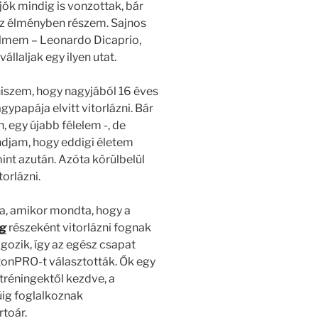
ajók mindig is vonzottak, bár
az élményben részem. Sajnos
filmem – Leonardo Dicaprio,
állaljak egy ilyen utat.
 hiszem, hogy nagyjából 16 éves
ypapája elvitt vitorlázni. Bár
 egy újabb félelem -, de
ndjam, hogy eddigi életem
int azután. Azóta körülbelül
orlázni.
ra, amikor mondta, hogy a
ng
részeként vitorlázni fognak
gozik, így az egész csapat
atonPRO-t választották. Ők egy
tréningektől kezdve, a
úig foglalkoznak
rtoár.