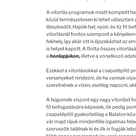
A vitorlás programok miatt komplett haj
közül természetesen ki lehet választani
illeszkedőt. Hajóik hat, nyolc és tíz fő
vitorlásnál fontos szempont a kényelem 
fekhely, így akár ott is éjszakázhat az e
is helyet kapott. A flotta összes vitorlás
a
honlapjukon,
illetve a vonatkozó adato
Ezekkel a vitorlásokkal a csapatépítő p
versenyeket rendezni, de ha vannak olya
szeretnének a vízen, esetleg napozni, akko
A húgomék viszont egy nagy vitorlást fo
fő befogadására képesek, ők pedig pont
csapatépítő gyakorlatilag a Balaton köze
vár majd rájuk mindenféle izgalmas fela
szervezők találnak ki és ők is fogják leb