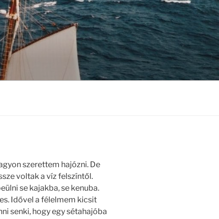
agyon szerettem hajózni. De
ze voltak a víz felszíntől.
ülni se kajakba, se kenuba.
. Idővel a félelmem kicsit
nni senki, hogy egy sétahajóba